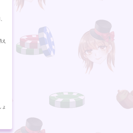
回、
消え
。
しょ