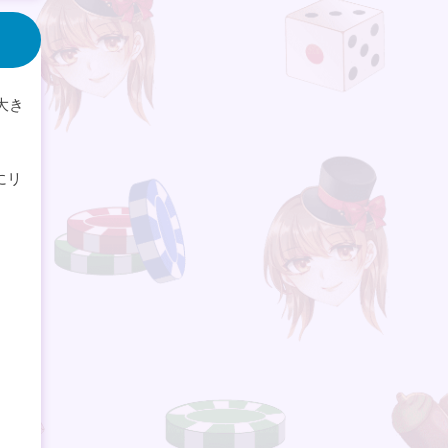
大き
にリ