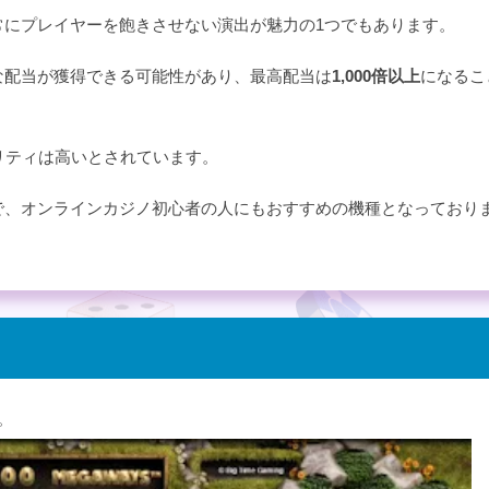
常にプレイヤーを飽きさせない演出が魅力の1つでもあります。
な配当が獲得できる可能性があり、最高配当は
1,000倍以上
になるこ
リティは高いとされています。
で、オンラインカジノ初心者の人にもおすすめの機種となっており
。