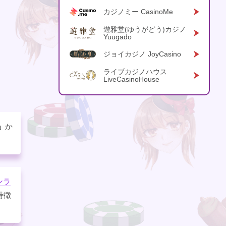
カジノミー CasinoMe
遊雅堂(ゆうがどう)カジノ
Yuugado
ジョイカジノ JoyCasino
ライブカジノハウス
LiveCasinoHouse
社」
か
ンラ
特徴