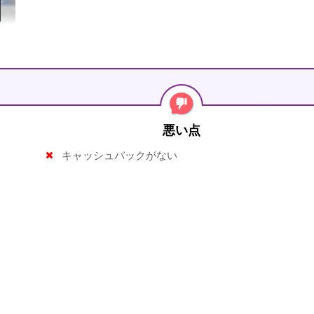
悪い点
キャッシュバックがない