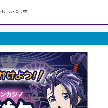
6：00～24：00