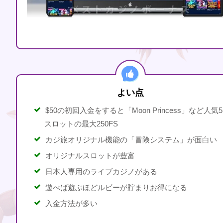
よい点
$50の初回入金をすると「Moon Princess」など人気5
スロットの最大250FS
カジ旅オリジナル機能の「冒険システム」が面白い
オリジナルスロットが豊富
日本人専用のライブカジノがある
遊べば遊ぶほどルビーが貯まりお得になる
入金方法が多い