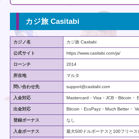
カジ旅 Casitabi
カジノ名
カジ旅 Casitabi
公式サイト
https://www.casitabi.com/ja/
ローンチ
2014
所在地
マルタ
問い合わせ先
support@casitabi.com
入金対応
Mastercard・Visa・JCB・Bitcoin・ 
出金対応
Bitcoin・EcoPayz・Much Better・ V
登録ボーナス
なし
入金ボーナス
最大500ドルボーナスと100フリー