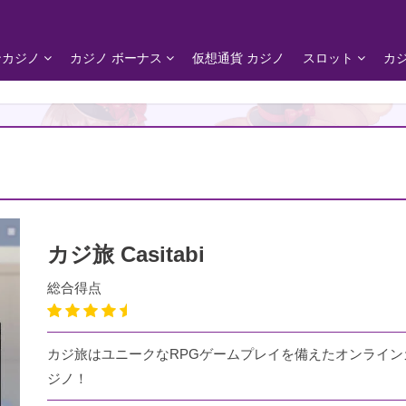
ンカジノ
カジノ ボーナス
仮想通貨 カジノ
スロット
カ
カジ旅 Casitabi
総合得点
カジ旅はユニークなRPGゲームプレイを備えたオンライン
ジノ！