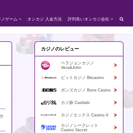
ジノゲーム
オンカジ 入金方法
評判良いオンカジ会社
カジノのレビュー
ベラジョンカジノ
Vera&John
ビットカジノ Bitcasino
ボンズカジノ Bons Casino
カジ旅 Casitabi
カジノエックス Casino-X
カ
カジノシークレット
Casino Secret