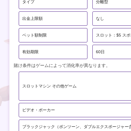
タイプ
分離型
出金上限額
なし
ベット額制限
スロット：$5 スポ
有効期限
60日
賭け条件はゲームによって消化率が異なります。
スロットマシン その他ゲーム
ビデオ・ポーカー
ブラックジャック（ポンツーン、ダブルエクスポージャー含