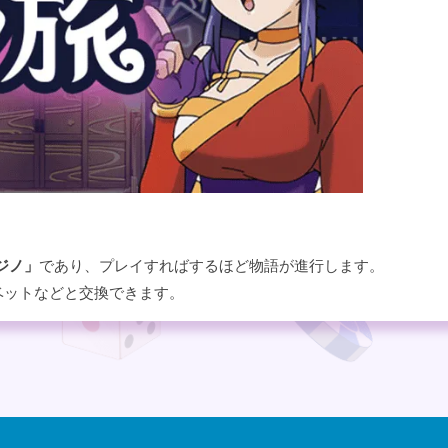
ジノ」
であり、プレイすればするほど物語が進行します。
ベットなどと交換できます。