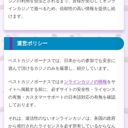
ジノの利用を合法とされるまで、皆様が安心してオンラ
インカジノで遊べるため、信頼性の高い情報を提供し続
けます。
運営ポリシー
ベストカジノボーナスでは、日本からの参加でも安全に
遊んで頂けるカジノのみを厳選し、紹介しています。
ベストカジノボーナスではオ
ンラインカジノの情報
をサ
イトへ掲載する前に、必ずサイトの安全性・ライセンス
の有無・カスタマーサポートの日本語対応の有無を確認
しております。
それは、違法性のないオンラインカジノは、各国の政府
から発行されたライセンスを必ず所有しているからなん