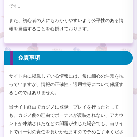
です。
また、初心者の人にもわかりやすいよう公平性のある情
報を発信することを心掛けております。
免責事項
サイト内に掲載している情報には、常に細心の注意を払
っていますが、情報の正確性・適用性等について保証す
るものではありません。
当サイト経由でカジノに登録・プレイを行ったとして
も、カジノ側の理由でボーナスが反映されない、アカウ
ントが凍結されたなどの問題が生じた場合でも、当サイ
トでは一切の責任を負いかねますので予めご了承くださ