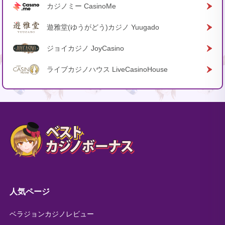
カジノミー CasinoMe
遊雅堂(ゆうがどう)カジノ Yuugado
ジョイカジノ JoyCasino
ライブカジノハウス LiveCasinoHouse
人気ページ
ベラジョンカジノレビュー