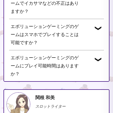
ームでイカサマなどの不正はあり
ますか？
イカサマなどの不正はあり得ません
エボリューションゲーミングのゲ
エボリューションゲーミングは、イギリス・
マルタ・イタリア・デンマーク・スペイン・
ームはスマホでプレイすることは
アメリカなど複数の国からライセンスを受け
可能ですか？
ています。
また、第三者機関であるGLI(TST)でも監査を
可能です。
エボリューションゲーミングのゲ
行っており、全てのゲームにおいて安心して
エボリューションゲーミングのゲームは、
プレイすることが可能です。
PC・スマートフォン・タブレットのデバイ
ームにプレイ可能時間はあります
ス
か？
に対応しています。お好きな環境からお楽し
みください。
ありません。
エボリューションゲーミングのゲームは24時
間、好きな場所からプレイすることが可能で
関根 和美
す。
スロットライター