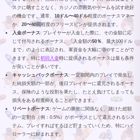
スクに晒すことなく、カジノの雰囲気やゲームを試す絶好
の機会です。通常、
10ドル〜40ドル
程度のボーナスマネー
か、
20〜40回
程度のフリースピンが提供されます。
入金ボーナス
: プレイヤーが入金した際に、その金額に応
じて付与されるボーナス。「入金額の
50％
、最大100ドル
まで」のように表記され、軍資金を大幅に増やすことがで
きます。特に
初回入金
時に提供されるボーナスは最も条件
が良いことが多いです。
キャッシュバックボーナス
: 一定期間内のプレイで発生し
た純損失額の一部が、後日プレイヤーに還元されるボーナ
ス。保険のような役割を果たし、たとえ負けてしまっても
損失をある程度抑えることができます。
リベートボーナス
: ゲームの勝敗に関係なく、賭けた総額
の一定割合（例：0.5%）がボーナスとして還元されるシス
テム。プレイすればするほど貯まっていくため、特にハイ
ローラーに好まれます。