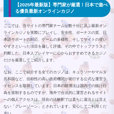
【2025年最新版】専門家が厳選！日本で遊べ
る優良最新オンラインカジノ
ここでは、当サイトの専門家チームが数十社に及ぶ最新オン
ラインカジノを実際にプレイし、安全性、ボーナスの質、日
本語サポートの対応、ゲームの多様性、そしてサイトの使い
やすさといった項目を厳しく評価。その中でトップクラスと
判断した、日本人プレイヤーに心からおすすめできるカジノ
だけを厳選してご紹介します。
なお、ここで紹介する全てのカジノは、キュラソーやマルタ
共和国など、信頼性の高い政府機関が発行する公式な運営ラ
イセンスを取得しています。日本の賭博法は国内での賭け行
為を規制するものですが、海外で合法的に運営されるサイト
への個人アクセスは、現在の法解釈では直ちに違法とは言え
ない「グレーゾーン」とされています。安心してご利用くだ
さい。