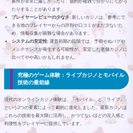
条件が非常に厳しかったり、規約が複雑で分かりにくかっ
たりすることがあります。
プレイヤーレビューの少なさ
: 新しいカジノは、参考にで
きる他のプレイヤーからの評判や口コミがまだ少ないた
め、情報収集が困難な場合があります。
システムの安定性
: 運営初期の段階では、予期せぬバグや
メンテナンスが発生する可能性が、安定した老舗カジノに
比べてやや高いかもしれません。
究極のゲーム体験：ライブカジノとモバイル
技術の最前線
現代のオンラインカジノ体験は、「モバイル」と「ライブ」
という2つの要素によって劇的に進化しました。最新カジノは
これらの技術を最大限に活用し、かつてないほどの没入感と
利便性をプレイヤーに提供しています。