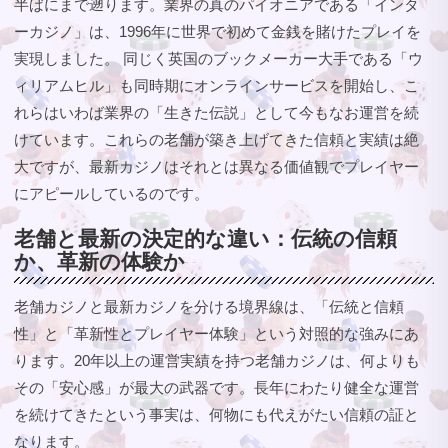
半ばにまで遡ります。業界の真のパイオニアである「インタ
ーカジノ」は、1996年に世界で初めて金銭を賭けたプレイを
実現しました。 同じく英国のブックメーカー大手である「ウ
ィリアムヒル」も同時期にオンラインサービスを開始し、こ
れらはいわば業界の「生きた伝説」として今もなお運営を続
けています。これらの老舗が築き上げてきた信頼と実績は絶
大ですが、最新カジノはそれとは異なる価値観でプレイヤー
にアピールしているのです。
老舗と最新の決定的な違い：伝統の信頼
か、革新の体験か
老舗カジノと最新カジノを分ける境界線は、「伝統と信頼
性」と「革新性とプレイヤー体験」という対照的な強みにあ
ります。20年以上の運営実績を持つ老舗カジノは、何よりも
その「安心感」が最大の武器です。長年にわたり健全な運営
を続けてきたという事実は、何物にも代えがたい信頼の証と
なります。