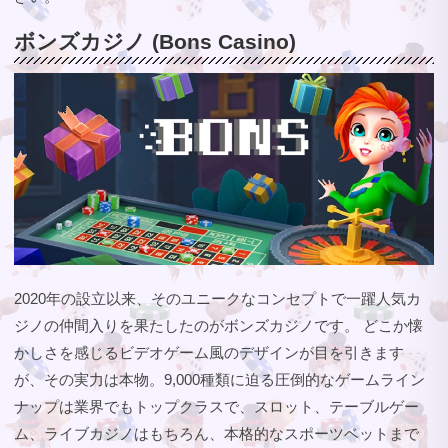
ボンズカジノ (Bons Casino)
2020年の設立以来、そのユニークなコンセプトで一躍人気カ
ジノの仲間入りを果たしたのがボンズカジノです。 どこか懐
かしさを感じるビデオゲーム風のデザインが目を引きます
が、その実力は本物。9,000種類に迫る圧倒的なゲームライン
ナップは業界でもトップクラスで、スロット、テーブルゲー
ム、ライブカジノはもちろん、本格的なスポーツベットまで