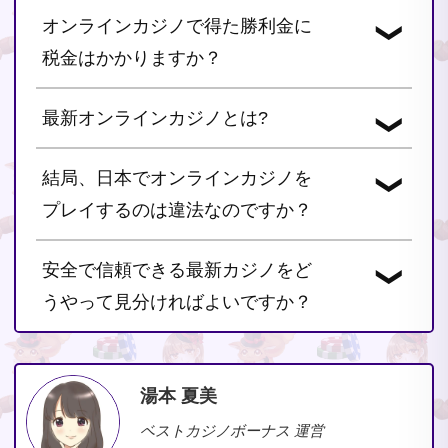
最近は日本でオンラインカジノで遊ぶ人が急
オンラインカジノで得た勝利金に
増していることもあり、世界中のオンライン
カジノが日本のマーケットに進出しておりま
税金はかかりますか？
す。最新オンラインカジノも日本人のユーザ
はい、かかります。オンラインカジノで得た
を増やすために日本語のサービスを提供して
最新オンラインカジノとは?
利益は、日本の税法上「一時所得」に分類さ
います。新しいと、利用者が少ないので返信
れます。一時所得には年間50万円の特別控除
が早い反面、ライブチャットは英語のみ対応
最新オンラインカジノのはっきりとした定義
があり、年間の総利益から経費（その利益を
可能であったり、サイトの日本語が怪しいこ
結局、日本でオンラインカジノを
はありませんが、このサイトでは、ここ４～
得るために使ったベット額）と特別控除50万
とも少なくないです。老舗カジノはサポート
5年の間に登場した新しいオンラインカジノ
プレイするのは違法なのですか？
円を差し引いた金額がプラスになる場合、そ
歴の長いベテランの日本人スタッフが対応し
や海外では長く営業していて、最近日本語の
の残額の2分の1が課税対象となります。会社
ているので的確な回答がもらえるけれど、少
この問いに対する最も正確な答えは、「現行
サービスを開始したオンラインカジノのこと
員の場合、この課税対象額が20万円を超える
安全で信頼できる最新カジノをど
人数で大勢のお客様をサポートしているため
法上、明確に合法とも違法とも言い切れない
を総じて最新オンラインカジノまたは最新オ
と確定申告が必要です。正確な納税額や手続
人手不足で返信に時間がかかることもありま
グレーゾーンである」となります。日本の
うやって見分ければよいですか？
ンカジとよんでいます。最新オンラインカジ
きについては、必ず税務署または税理士にご
刑法185条
す。
（賭博罪）は、国内で開かれ
ノに対して長く営業しているカジノを老舗カ
相談ください。
安全なカジノを見分けるには、以下の4つの
た賭場での賭博行為を処罰の対象としていま
ジノや旧カジノとよんでいます。老舗カジノ
ポイントを必ずチェックしてください。
す。重要なのは、この法律が主に賭博場の
はベラジョンカジノ、インターカジノのよう
湯本 夏美
「運営者（胴元）」を取り締まることを目的
に10年以上営業しているオンラインカジノで
1. 信頼性の高いライセンス
としている点です。
す。最新オンラインカジノと老舗オンライン
ベストカジノボーナス 運営
: サイトの最下部に、キュラソー、マルタ、
当サイトで紹介している
オンラインカジノ
カジノの違いは老舗オンカジは長い時間に培