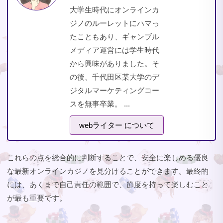
イギリス、ジブラルタル等の政府が発行した
大学生時代にオンラインカ
は、すべて海外政府の厳格な審査を経て発行
った安心感や信頼感があります。最新オンカ
ライセンスのロゴとライセンス番号が明記さ
されたライセンスの下で、合法的に運営され
ジは
入出金方法
やボーナスが豊富なところが
ジノのルーレットにハマっ
れているか確認します。
ています。日本のプレイヤーが、海外で合法
多いです。
たこともあり、ギャンブル
的に運営されているサーバーにインターネッ
メディア運営には学生時代
2. 第三者監査機関の認証
トを通じてアクセスし、個人的にプレイする
から興味がありました。そ
: eCOGRAやiTech Labsといった独立した第
行為そのものを直接罰する法律は、現時点で
の後、千代田区某大学のデ
三者機関による監査を受けているカジノは、
は存在しません。これが「グレーゾーン」と
ジタルマーケティングコー
ゲームの公平性が保証されており、より信頼
言われる所以です。ただし、国内に拠点を置
スを無事卒業。 ...
できます。
く「インカジ」と呼ばれる違法店舗でのプレ
100％
イは
違法であり、絶対に手を出して
webライター について
3. 明確な利用規約とプライバ
はいけません。
シーポリシー
: ボーナス条件や出金ルールなどが明確に記
これらの点を総合的に判断することで、安全に楽しめる優良
載されており、プレイヤー情報の保護方針が
な最新オンラインカジノを見分けることができます。最終的
きちんと定められているかを確認します。
には、あくまで自己責任の範囲で、節度を持って楽しむこと
が最も重要です。
4. レスポンシブなカスタマー
サポート