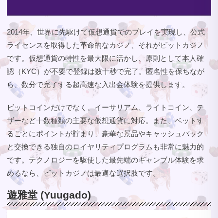
2014年、世界に先駆けて仮想通貨でのプレイを実現し、公式
ライセンスを取得した革命的なカジノ、それがビットカジノ
です。仮想通貨の特性を最大限に活かし、原則として本人確
認（KYC）が不要で登録は数十秒で完了。匿名性を保ちなが
ら、数分で完了する超高速な入出金体験を提供します。
ビットコインだけでなく、イーサリアム、ライトコイン、テ
ザーなど十数種類の主要な仮想通貨に対応。また、ベットす
るごとにポイントが貯まり、豪華な景品やキャッシュバック
と交換できる独自のロイヤリティプログラムも非常に魅力的
です。テクノロジーを駆使した最先端のギャンブル体験を求
めるなら、ビットカジノは最適な選択肢です。
遊雅堂 (Yuugado)