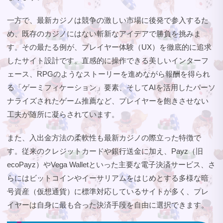
一方で、最新カジノは競争の激しい市場に後発で参入するた
め、既存のカジノにはない斬新なアイデアで勝負を挑みま
す。その最たる例が、プレイヤー体験（UX）を徹底的に追求
したサイト設計です。直感的に操作できる美しいインターフ
ェース、RPGのようなストーリーを進めながら報酬を得られ
る「ゲーミフィケーション」要素、そしてAIを活用したパーソ
ナライズされたゲーム推薦など、プレイヤーを飽きさせない
工夫が随所に凝らされています。
また、入出金方法の柔軟性も最新カジノの際立った特徴で
す。従来のクレジットカードや銀行送金に加え、Payz（旧
ecoPayz）やVega Walletといった主要な電子決済サービス、さ
らにはビットコインやイーサリアムをはじめとする多様な暗
号資産（仮想通貨）に標準対応しているサイトが多く、プレ
イヤーは自身に最も合った決済手段を自由に選択できます。