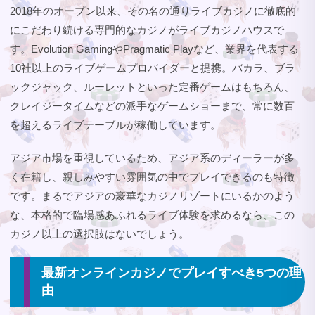
2018年のオープン以来、その名の通りライブカジノに徹底的
にこだわり続ける専門的なカジノがライブカジノハウスで
す。Evolution GamingやPragmatic Playなど、業界を代表する
10社以上のライブゲームプロバイダーと提携。バカラ、ブラ
ックジャック、ルーレットといった定番ゲームはもちろん、
クレイジータイムなどの派手なゲームショーまで、常に数百
を超えるライブテーブルが稼働しています。
アジア市場を重視しているため、アジア系のディーラーが多
く在籍し、親しみやすい雰囲気の中でプレイできるのも特徴
です。まるでアジアの豪華なカジノリゾートにいるかのよう
な、本格的で臨場感あふれるライブ体験を求めるなら、この
カジノ以上の選択肢はないでしょう。
最新オンラインカジノでプレイすべき5つの理
由